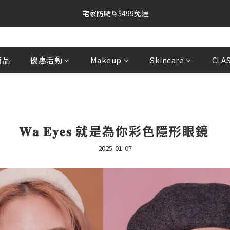
4
1
2
2
5
2
3
3
0
1
:
1
4
:
1
9
:
2
宅家防颱🌀$499免運
2
日
時
分
秒
0
0
3
0
8
1
1
2
7
0
浪漫七夕🎋熱銷單品任2件77折
0
1
6
0
5
商品
優惠活動
Makeup
Skincare
CLA
宅家防颱🌀$499免運
4
3
2
1
0
𝐖𝐚 𝐄𝐲𝐞𝐬 就是為你彩色隱形眼鏡⁣⁣
2025-01-07