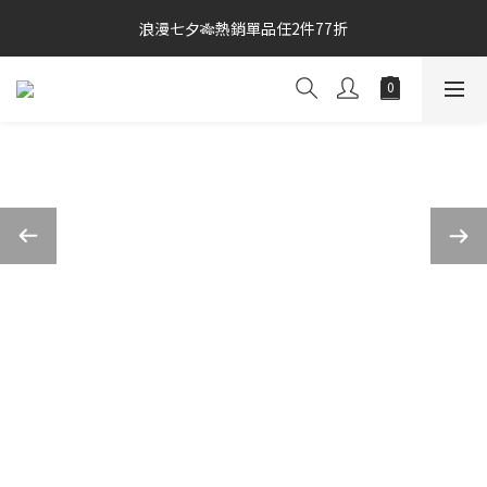
3
2
0
浪漫七夕🎋熱銷單品任2件77折
宅家防颱🌀$499免運
2
1
1
0
宅家防颱🌀$499免運
0