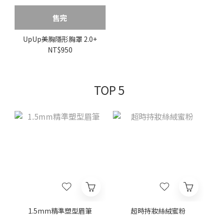
售完
UpUp美胸隱形胸罩 2.0+
NT$950
TOP 5
1.5mm精準塑型眉筆
超時持妝絲絨蜜粉