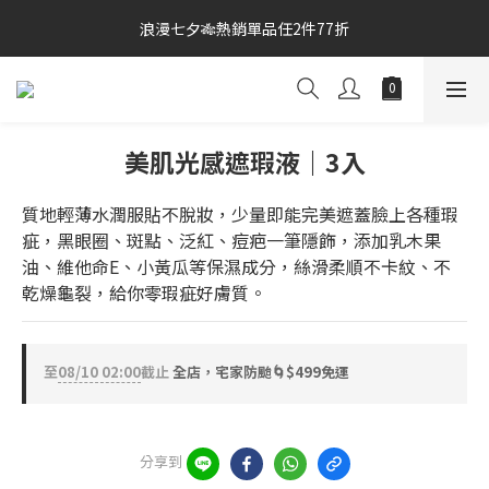
1
7
3
4
2
浪漫七夕🎋熱銷單品任2件77折
宅家防颱🌀$499免運
0
6
2
3
1
5
1
2
0
宅家防颱🌀$499免運
4
0
1
3
0
2
美肌光感遮瑕液｜3入
1
0
質地輕薄水潤服貼不脫妝，少量即能完美遮蓋臉上各種瑕
疵，黑眼圈、斑點、泛紅、痘疤一筆隱飾，添加乳木果
油、維他命E、小黃瓜等保濕成分，絲滑柔順不卡紋、不
乾燥龜裂，給你零瑕疵好膚質。
至
08/10 02:00
截止
全店，宅家防颱🌀$499免運
分享到