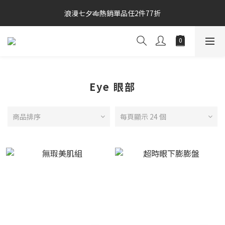
0
1
2
0
浪漫七夕🎋熱銷單品任2件77折
宅家防颱🌀$499免運
0
1
0
宅家防颱🌀$499免運
Eye 眼部
商品排序
每頁顯示 24 個