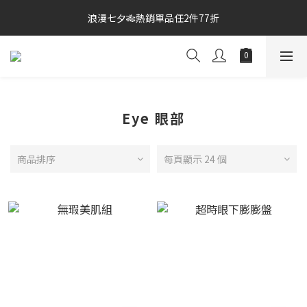
3
0
4
2
1
浪漫七夕🎋熱銷單品任2件77折
宅家防颱🌀$499免運
2
3
1
0
1
2
0
0
宅家防颱🌀$499免運
1
0
Eye 眼部
商品排序
每頁顯示 24 個